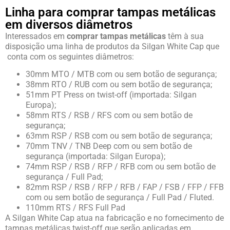
Linha para comprar tampas metálicas
em diversos diâmetros
Interessados em
comprar tampas metálicas
têm à sua
disposição uma linha de produtos da Silgan White Cap que
conta com os seguintes diâmetros:
30mm MTO / MTB com ou sem botão de segurança;
38mm RTO / RUB com ou sem botão de segurança;
51mm PT Press on twist-off (importada: Silgan
Europa);
58mm RTS / RSB / RFS com ou sem botão de
segurança;
63mm RSP / RSB com ou sem botão de segurança;
70mm TNV / TNB Deep com ou sem botão de
segurança (importada: Silgan Europa);
74mm RSP / RSB / RFP / RFB com ou sem botão de
segurança / Full Pad;
82mm RSP / RSB / RFP / RFB / FAP / FSB / FFP / FFB
com ou sem botão de segurança / Full Pad / Fluted.
110mm RTS / RFS Full Pad
A Silgan White Cap atua na fabricação e no fornecimento de
tampas metálicas twist-off que serão aplicadas em